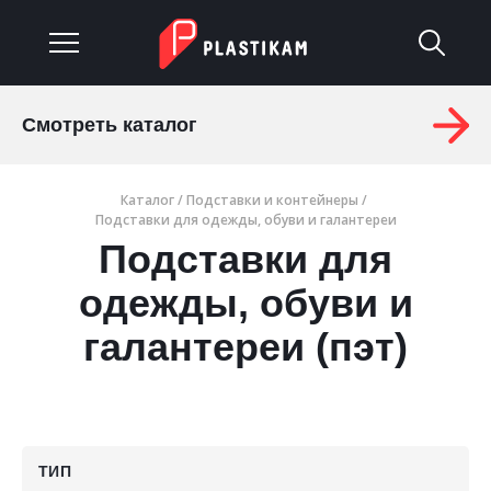
Смотреть каталог
О компании
Каталог
/
Подставки и контейнеры
/
Каталог
Подставки для одежды, обуви и галантереи
Подставки для
Услуги
одежды, обуви и
Изделия на заказ
галантереи (пэт)
Материалы
Оплата и доставка
Гарантия
ТИП