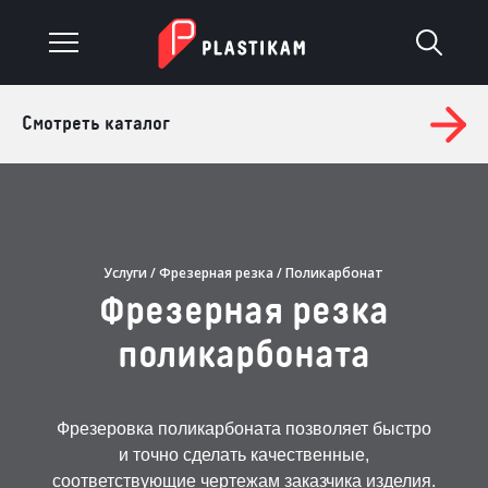
Смотреть каталог
О компании
Каталог
Услуги
Услуги
/
Фрезерная резка
/ Поликарбонат
Фрезерная резка
Изделия на заказ
поликарбоната
Материалы
Оплата и доставка
Фрезеровка поликарбоната позволяет быстро
и точно сделать качественные,
Гарантия
соответствующие чертежам заказчика изделия.