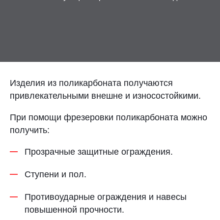
Контакты
Отправить заявку
Изделия из поликарбоната получаются
привлекательными внешне и износостойкими.
ТОЛЬЯТТИ
При помощи фрезеровки поликарбоната можно
получить:
8 (800) 333-72-11
Прозрачные защитные ограждения.
sale@plastikam.ru
Ступени и пол.
Противоударные ограждения и навесы
повышенной прочности.