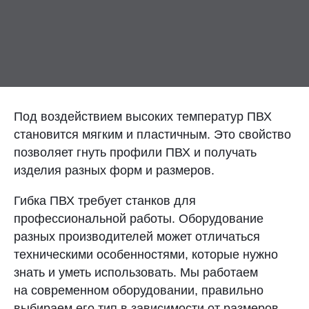
Контакты
Отправить заявку
Под воздействием высоких температур ПВХ
становится мягким и пластичным. Это свойство
позволяет гнуть профили ПВХ и получать
ТОЛЬЯТТИ
изделия разных форм и размеров.
8 (800) 333-72-11
Гибка ПВХ требует станков для
sale@plastikam.ru
профессиональной работы. Оборудование
разных производителей может отличаться
техническими особенностями, которые нужно
знать и уметь использовать. Мы работаем
на современном оборудовании, правильно
выбираем его тип в зависимости от размеров,