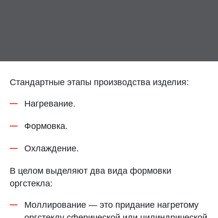
Контакты
Отправить заявку
Стандартные этапы производства изделия:
Нагревание.
ТОЛЬЯТТИ
Формовка.
8 (800) 333-72-11
Охлаждение.
sale@plastikam.ru
В целом выделяют два вида формовки
оргстекла:
Моллирование — это придание нагретому
оргстеклу сферической или цилиндрической