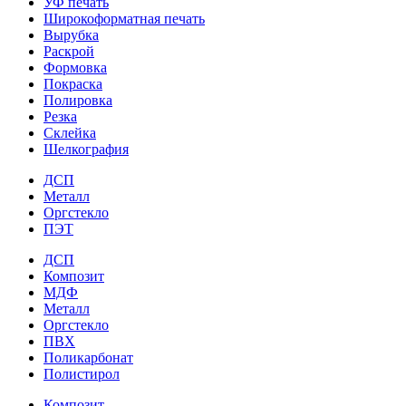
УФ печать
Широкоформатная печать
Вырубка
Раскрой
Формовка
Покраска
Полировка
Резка
Склейка
Шелкография
ДСП
Металл
Оргстекло
ПЭТ
ДСП
Композит
МДФ
Металл
Оргстекло
ПВХ
Поликарбонат
Полистирол
Композит