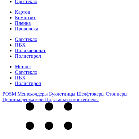
Оргстекло
Картон
Композит
Пленка
Проволока
Оргстекло
ПВХ
Поликарбонат
Полистирол
Металл
Оргстекло
ПВХ
Полистирол
POSM
Менюхолдеры
Буклетницы
Шелфтокеры
Стопперы
Ценникодер­жа­те­ли
Подставки и контейнеры