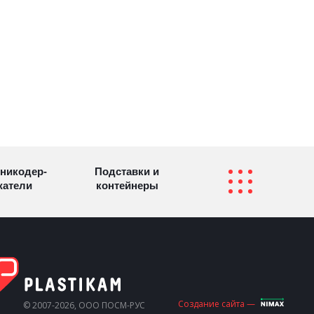
никодер­
Подставки и
а­те­ли
контейнеры
Перекидные
фетницы
Инфостенды
системы
Другие
Самое разное
Создание сайта —
© 2007-2026, ООО ПОСМ-РУС
олезные
на заказ