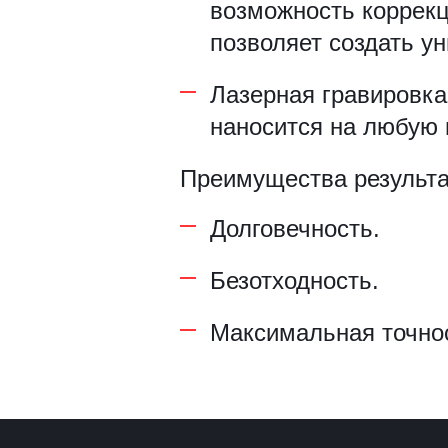
возможность коррек
Рамки для бумаг
позволяет создать у
Салфетницы
Лазерная гравировка
Самое разное на заказ
наносится на любую 
Сувениры
Преимущества результат
Таблички
Долговечность.
Урны из оргстекла
Безотходность.
Максимальная точно