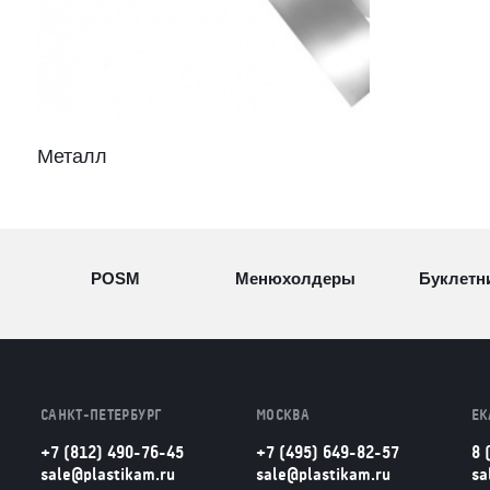
Металл
POSM
Менюхолдеры
Буклетн
Разделители
Световые
Визитн
товаров
конструкции
САНКТ-ПЕТЕРБУРГ
МОСКВА
ЕК
+7 (812) 490-76-45
+7 (495) 649-82-57
8 
Рамки для
Урны из
sale@plastikam.ru
sale@plastikam.ru
sa
Таблич
бумаг
оргстекла