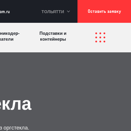
Оставить заявку
ТОЛЬЯТТИ
kam.ru
никодер­
Подставки и
а­те­ли
контейнеры
Перекидные
фетницы
Инфостенды
системы
Другие
Самое разное
олезные
на заказ
зделия
екла
з оргстекла.