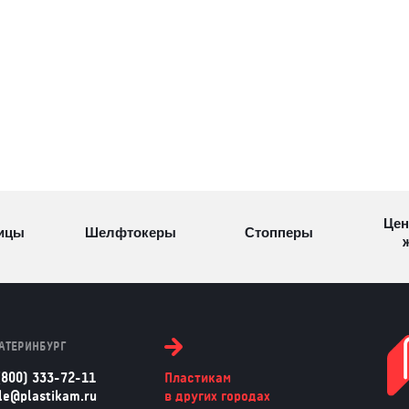
Цен
ицы
Шелфтокеры
Стопперы
ж
Торговые
Cтеллажи и
ицы
Сал
стойки
витрины
АТЕРИНБУРГ
(800) 333-72-11
Пластикам
Номерки для
le@plastikam.ru
в других городах
ки
Сувениры
п
гардероба