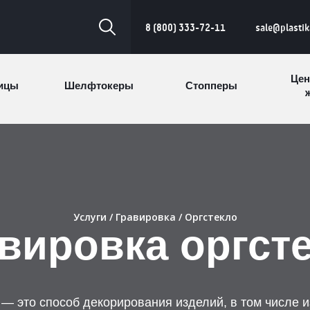
8 (800) 333-72-11
sale@plasti
Цен
ицы
Шелфтокеры
Стопперы
ж
Торговые
Cтеллажи и
ицы
Сал
стойки
витрины
Номерки для
ки
Сувениры
п
Услуги
/
Гравировка
/ Оргстекло
гардероба
и
вировка оргст
— это способ декорирования изделий, в том числе и